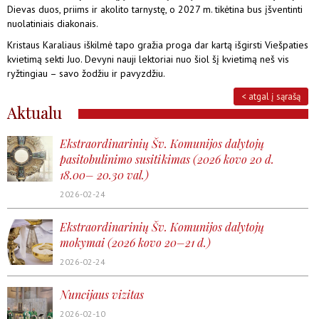
Dievas duos, priims ir akolito tarnystę, o 2027 m. tikėtina bus įšventinti
nuolatiniais diakonais.
Kristaus Karaliaus iškilmė tapo gražia proga dar kartą išgirsti Viešpaties
kvietimą sekti Juo. Devyni nauji lektoriai nuo šiol šį kvietimą neš vis
ryžtingiau – savo žodžiu ir pavyzdžiu.
< atgal į sąrašą
Aktualu
Ekstraordinarinių Šv. Komunijos dalytojų
pasitobulinimo susitikimas (2026 kovo 20 d.
18.00– 20.30 val.)
2026-02-24
Ekstraordinarinių Šv. Komunijos dalytojų
mokymai (2026 kovo 20–21 d.)
2026-02-24
Nuncijaus vizitas
2026-02-10