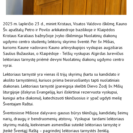
2025 m. lapkričio 23 d., minint Kristaus, Visatos Valdovo iškilmę, Kauno
Šv. apaštalų Petro ir Povilo arkikatedroje bazilikoje ir Klaipėdos
Kristaus Karaliaus bažnyčioje įvyko iškilminga Nuolatinių diakonų
ugdymo centro studentų lektorių skyrimo šventė. Per šv. Mišias,
kurioms Kaune vadovavo Kauno arkivyskupijos vyskupas augziliaras
Saulius Bužauskas, o Klaipėdoje - Telšių vyskupas Algirdas Jurevičius
lektoriaus tarnystę priėmė devyni Nuolatinių diakonų ugdymo centro
vyrai.
Lektoriaus tarnystė yra vienas iš trijų skyrimų (kartu su kandidato ir
akolito tarnystėmis), kuriuos priima besiruošiantys tapti nuolatiniais
diakonais. Lektoriaus tarnystė įpareigoja skelbti Dievo Žodį šv. Mišių
liturgijoje (išskyrus Evangeliją, kuri išskirtinai rezervuota vyskupui,
kunigui arba diakonui), katechizuoti tikinčiuosius ir ypač ugdyti meilę
Šventajam Raštui.
Šventosiose Mišiose dalyvavo gausus būrys tikinčiųjų, kandidatų šeimų
narių, draugų ir bendruomenių atstovų. Vyskupai tardami lektoriaus
skyrimų maldą, kiekvienam asmeniškai suteikė lektoriaus tarnystę ir
įteikė Šventąjį Raštą – pagrindinį lektoriaus tarnystės ženklą.