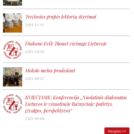
Trečiosios grupės lektorių skyrimai
2025-11-25
Diakono Erik Thouet viešnagė Lietuvoje
2025-10-20
Mokslo metus pradedant
2025-09-25
KVIEČIAME: Konferencija „Nuolatinis diakonatas
Lietuvos ir visuotinėje Bažnyčioje: patirtys,
įžvalgos, perspektyvos“
2025-09-09
daugiau >>