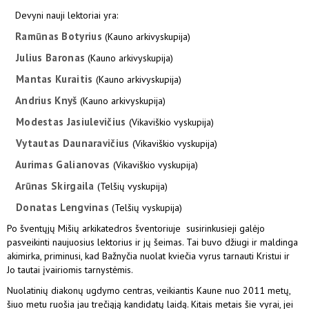
Devyni nauji lektoriai yra:
Ramūnas Botyrius
(Kauno arkivyskupija)
Julius Baronas
(Kauno arkivyskupija)
Mantas Kuraitis
(Kauno arkivyskupija)
Andrius Knyš
(Kauno arkivyskupija)
Modestas Jasiulevičius
(Vikaviškio vyskupija)
Vytautas Daunaravičius
(Vikaviškio vyskupija)
Aurimas Galianovas
(Vikaviškio vyskupija)
Arūnas Skirgaila
(Telšių vyskupija)
Donatas Lengvinas
(Telšių vyskupija)
Po šventųjų Mišių arkikatedros šventoriuje susirinkusieji galėjo
pasveikinti naujuosius lektorius ir jų šeimas. Tai buvo džiugi ir maldinga
akimirka, priminusi, kad Bažnyčia nuolat kviečia vyrus tarnauti Kristui ir
Jo tautai įvairiomis tarnystėmis.
Nuolatinių diakonų ugdymo centras, veikiantis Kaune nuo 2011 metų,
šiuo metu ruošia jau trečiąją kandidatų laidą. Kitais metais šie vyrai, jei