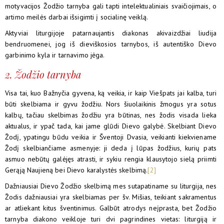
motyvacijos Žodžio tarnyba gali tapti intelektualiniais svaičiojimais, o
artimo meilės darbai išsigimti į socialinę veiklą.
Aktyviai liturgijoje patarnaujantis diakonas akivaizdžiai liudija
bendruomenei, jog iš dieviškosios tarnybos, iš autentiško Dievo
garbinimo kyla ir tarnavimo jėga.
2. Žodžio tarnyba
Visa tai, kuo Bažnyčia gyvena, ką veikia, ir kaip Viešpats jai kalba, turi
būti skelbiama ir gyvu žodžiu. Nors šiuolaikinis žmogus yra sotus
kalbų, tačiau skelbimas žodžiu yra būtinas, nes žodis visada lieka
aktualus, ir ypač tada, kai jame glūdi Dievo galybė. Skelbiant Dievo
Žodį, ypatingu būdu veikia ir Šventoji Dvasia, veikianti kiekviename
Žodį skelbiančiame asmenyje: ji deda į lūpas žodžius, kurių pats
asmuo nebūtų galėjęs atrasti, ir sykiu rengia klausytojo sielą priimti
Gerąją Naujieną bei Dievo karalystės skelbimą.
[2]
Dažniausiai Dievo Žodžio skelbimą mes sutapatiname su liturgija, nes
Žodis dažniausiai yra skelbiamas per šv. Mišias, teikiant sakramentus
ar atliekant kitus šventinimus. Galbūt atrodys neįprasta, bet Žodžio
tarnyba diakono veikloje turi dvi pagrindines vietas: liturgiją ir