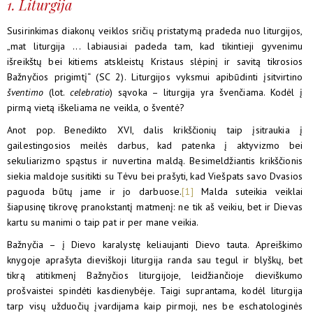
1. Liturgija
Susirinkimas diakonų veiklos sričių pristatymą pradeda nuo liturgijos,
„mat liturgija ... labiausiai padeda tam, kad tikintieji gyvenimu
išreikštų bei kitiems atskleistų Kristaus slėpinį ir savitą tikrosios
Bažnyčios prigimtį“ (SC 2). Liturgijos vyksmui apibūdinti įsitvirtino
šventimo
(lot.
celebratio
) sąvoka – liturgija yra švenčiama. Kodėl į
pirmą vietą iškeliama ne veikla, o šventė?
Anot pop. Benedikto XVI, dalis krikščionių taip įsitraukia į
gailestingosios meilės darbus, kad patenka į aktyvizmo bei
sekuliarizmo spąstus ir nuvertina maldą. Besimeldžiantis krikščionis
siekia maldoje susitikti su Tėvu bei prašyti, kad Viešpats savo Dvasios
paguoda būtų jame ir jo darbuose.
[1]
Malda suteikia veiklai
šiapusinę tikrovę pranokstantį matmenį: ne tik aš veikiu, bet ir Dievas
kartu su manimi o taip pat ir per mane veikia.
Bažnyčia – į Dievo karalystę keliaujanti Dievo tauta. Apreiškimo
knygoje aprašyta dieviškoji liturgija randa sau tegul ir blyškų, bet
tikrą atitikmenį Bažnyčios liturgijoje, leidžiančioje dieviškumo
prošvaistei spindėti kasdienybėje. Taigi suprantama, kodėl liturgija
tarp visų užduočių įvardijama kaip pirmoji, nes be eschatologinės