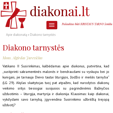
Apie diakonatą
» Diakono tarnystės
Diakono tarnystės
Mons. Algirdas Jurevičius
Vatikano II Susirinkimas, kalbėdamas apie diakonus, patvirtina, kad
„sustiprinti sakramentinės malonės ir bendraudami su vyskupu bei jo
kunigais, jie tarnauja Dievo tautai liturgijos, žodžio ir meilės tarnyba“
(LG 29). Akylas skaitytojas tuoj pat atpažins, kad nurodytos diakonų
veikimo sritys tiesiogiai susijusios su pagrindinėmis Bažnyčios
užduotimis – liturgija, martyrija ir diakonija. Klausimas: kaip diakonai,
vykdydami savo tarnybą, įgyvendina Susirinkimo užbrėžtą trejopą
užduotį?