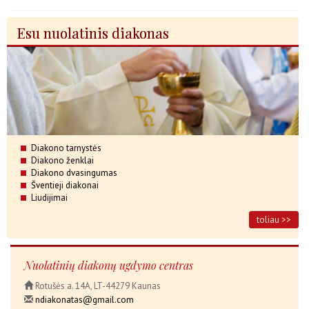
Esu nuolatinis diakonas
Diakono tarnystės
Diakono ženklai
Diakono dvasingumas
Šventieji diakonai
Liudijimai
toliau >>
Nuolatinių diakonų ugdymo centras
Rotušės a. 14A, LT-44279 Kaunas
ndiakonatas@gmail.com