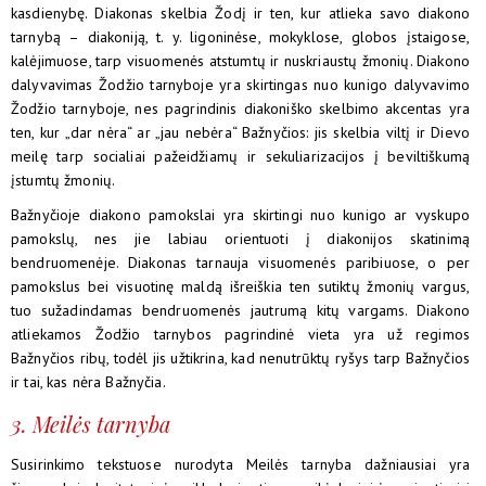
kasdienybę. Diakonas skelbia Žodį ir ten, kur atlieka savo diakono
tarnybą – diakoniją, t. y. ligoninėse, mokyklose, globos įstaigose,
kalėjimuose, tarp visuomenės atstumtų ir nuskriaustų žmonių. Diakono
dalyvavimas Žodžio tarnyboje yra skirtingas nuo kunigo dalyvavimo
Žodžio tarnyboje, nes pagrindinis diakoniško skelbimo akcentas yra
ten, kur „dar nėra“ ar „jau nebėra“ Bažnyčios: jis skelbia viltį ir Dievo
meilę tarp socialiai pažeidžiamų ir sekuliarizacijos į beviltiškumą
įstumtų žmonių.
Bažnyčioje diakono pamokslai yra skirtingi nuo kunigo ar vyskupo
pamokslų, nes jie labiau orientuoti į diakonijos skatinimą
bendruomenėje. Diakonas tarnauja visuomenės paribiuose, o per
pamokslus bei visuotinę maldą išreiškia ten sutiktų žmonių vargus,
tuo sužadindamas bendruomenės jautrumą kitų vargams. Diakono
atliekamos Žodžio tarnybos pagrindinė vieta yra už regimos
Bažnyčios ribų, todėl jis užtikrina, kad nenutrūktų ryšys tarp Bažnyčios
ir tai, kas nėra Bažnyčia.
3. Meilės tarnyba
Susirinkimo tekstuose nurodyta Meilės tarnyba dažniausiai yra