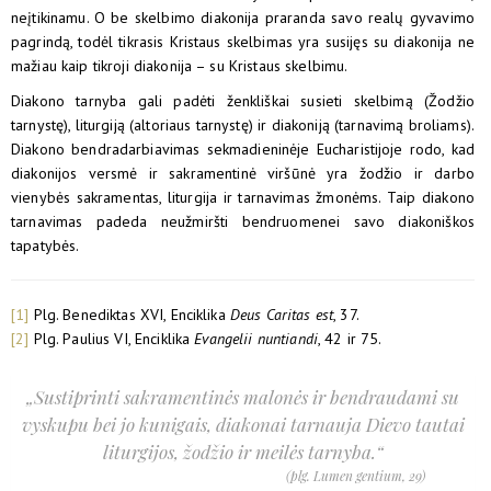
neįtikinamu. O be skelbimo diakonija praranda savo realų gyvavimo
pagrindą, todėl tikrasis Kristaus skelbimas yra susijęs su diakonija ne
mažiau kaip tikroji diakonija – su Kristaus skelbimu.
Diakono tarnyba gali padėti ženkliškai susieti skelbimą (Žodžio
tarnystę), liturgiją (altoriaus tarnystę) ir diakoniją (tarnavimą broliams).
Diakono bendradarbiavimas sekmadieninėje Eucharistijoje rodo, kad
diakonijos versmė ir sakramentinė viršūnė yra žodžio ir darbo
vienybės sakramentas, liturgija ir tarnavimas žmonėms. Taip diakono
tarnavimas padeda neužmiršti bendruomenei savo diakoniškos
tapatybės.
[1]
Plg. Benediktas XVI, Enciklika
Deus Caritas est
, 37.
[2]
Plg. Paulius VI, Enciklika
Evangelii nuntiandi
, 42 ir 75.
„Sustiprinti sakramentinės malonės ir bendraudami su
vyskupu bei jo kunigais, diakonai tarnauja Dievo tautai
liturgijos, žodžio ir meilės tarnyba.“
(plg.
Lumen gentium
, 29)