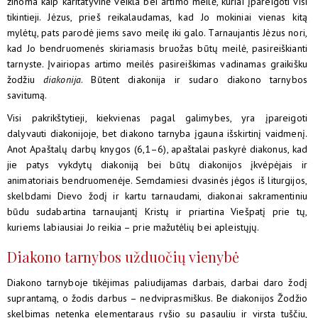
žinoma kaip karitatyvinė veikla bei artimo meilė, kuriai įpareigoti visi
tikintieji. Jėzus, prieš reikalaudamas, kad Jo mokiniai vienas kitą
mylėtų, pats parodė jiems savo meilę iki galo. Tarnaujantis Jėzus nori,
kad Jo bendruomenės skiriamasis bruožas būtų meilė, pasireiškianti
tarnyste. Įvairiopas artimo meilės pasireiškimas vadinamas graikišku
žodžiu
diakonija
. Būtent diakonija ir sudaro diakono tarnybos
savitumą.
Visi pakrikštytieji, kiekvienas pagal galimybes, yra įpareigoti
dalyvauti diakonijoje, bet diakono tarnyba įgauna išskirtinį vaidmenį.
Anot Apaštalų darbų knygos (6,1–6), apaštalai paskyrė diakonus, kad
jie patys vykdytų diakoniją bei būtų diakonijos įkvėpėjais ir
animatoriais bendruomenėje. Semdamiesi dvasinės jėgos iš liturgijos,
skelbdami Dievo žodį ir kartu tarnaudami, diakonai sakramentiniu
būdu sudabartina tarnaujantį Kristų ir priartina Viešpatį prie tų,
kuriems labiausiai Jo reikia – prie mažutėlių bei apleistųjų.
Diakono tarnybos užduočių vienybė
Diakono tarnyboje tikėjimas paliudijamas darbais, darbai daro žodį
suprantamą, o žodis darbus – nedviprasmiškus. Be diakonijos Žodžio
skelbimas netenka elementaraus ryšio su pasauliu ir virsta tuščiu,