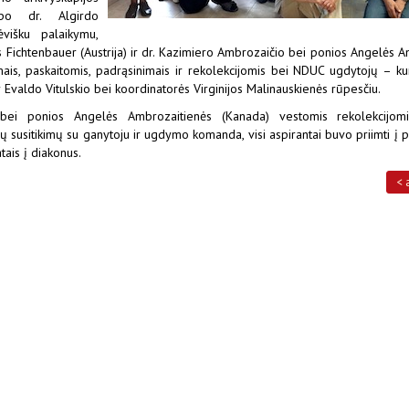
kupo dr. Algirdo
ėvišku palaikymu,
es Fichtenbauer (Austrija) ir dr. Kazimiero Ambrozaičio bei ponios Angelės 
imais, paskaitomis, padrąsinimais ir rekolekcijomis bei NDUC ugdytojų – k
Evaldo Vitulskio bei koordinatorės Virginijos Malinauskienės rūpesčiu.
bei ponios Angelės Ambrozaitienės (Kanada) vestomis rekolekcijomi
usitikimų su ganytoju ir ugdymo komanda, visi aspirantai buvo priimti į pi
atais į diakonus.
< 