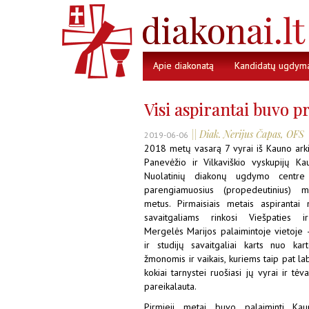
Apie diakonatą
Kandidatų ugdym
Visi aspirantai buvo pr
|| Diak. Nerijus Čapas, OFS
2019-06-06
2018 metų vasarą 7 vyrai iš Kauno arkiv
Panevėžio ir Vilkaviškio vyskupijų Ka
Nuolatinių diakonų ugdymo centre
parengiamuosius (propedeutinius) m
metus. Pirmaisiais metais aspirantai 
savaitgaliams rinkosi Viešpaties ir
Mergelės Marijos palaimintoje vietoje 
ir studijų savaitgaliai karts nuo ka
žmonomis ir vaikais, kuriems taip pat la
kokiai tarnystei ruošiasi jų vyrai ir tėv
pareikalauta.
Pirmieji metai buvo palaiminti Kaun