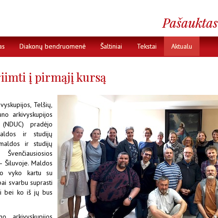
as
Diakonų bendruomenė
Šaltiniai
Tekstai
Aktualu
iimti į pirmąjį kursą
yskupijos, Telšių,
uno arkivyskupijos
 (NDUC) pradėjo
aldos ir studijų
maldos ir studijų
 Švenčiausiosios
– Šiluvoje. Maldos
rto vyko kartu su
bai svarbu suprasti
ai bei ko iš jų bus
o arkivyskupijos