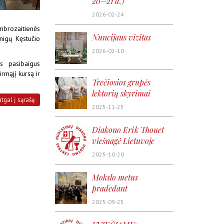
20–21 d.)
2026-02-24
Ambrozaitienės
Nuncijaus vizitas
unigų Kęstučio
2026-02-10
s pasibaigus
rmąjį kursą ir
Trečiosios grupės
lektorių skyrimai
atgal į sąrašą
2025-11-25
Diakono Erik Thouet
viešnagė Lietuvoje
2025-10-20
Mokslo metus
pradedant
2025-09-25