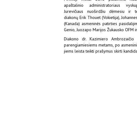
apaštalinio administratoriaus vys
Jurevičiaus nuoširdžiu dėmesiu ir t
diakonų Erik Thouet (Vokietija), Johann
(Kanada) asmeninės patirties pasidalij
Genio, Juozapo Marijos Žukausko OFM ir 
Diakono dr. Kazimiero Ambrozaičio 
parengiamiesiems metams, po asmeninių s
jiems leista teikti prašymus skirti kandid