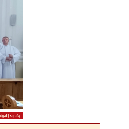
atgal į sąrašą