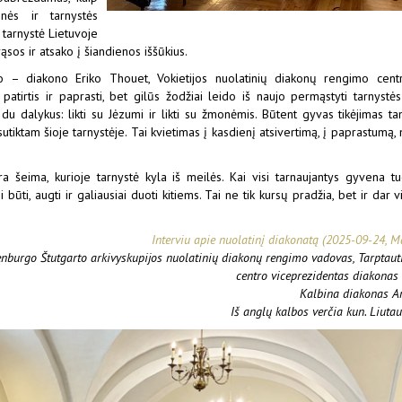
nės ir tarnystės
 tarnystė Lietuvoje
ąsos ir atsako į šiandienos iššūkius.
ečio – diakono Eriko Thouet, Vokietijos nuolatinių diakonų rengimo ce
atirtis ir paprasti, bet gilūs žodžiai leido iš naujo permąstyti tarnystė
į du dalykus: likti su Jėzumi ir likti su žmonėmis. Būtent gyvas tikėjimas 
sutiktam šioje tarnystėje. Tai kvietimas į kasdienį atsivertimą, į paprastumą,
ra šeima, kurioje tarnystė kyla iš meilės. Kai visi tarnaujantys gyvena tu
ūti, augti ir galiausiai duoti kitiems. Tai ne tik kursų pradžia, bet ir dar v
Interviu apie nuolatinį diakonatą (2025-09-24, Ma
enburgo Štutgarto arkivyskupijos nuolatinių diakonų rengimo vadovas, Tarptaut
centro viceprezidentas diakonas 
Kalbina diakonas A
Iš anglų kalbos verčia kun. Liutau