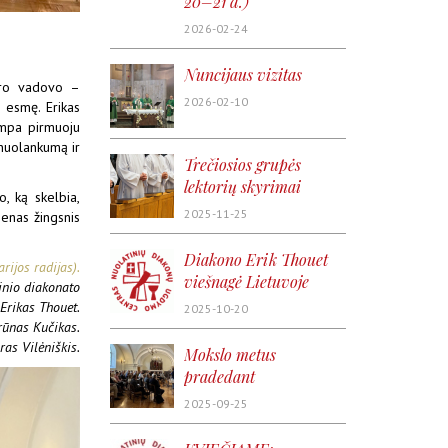
20–21 d.)
2026-02-24
Nuncijaus vizitas
ntro vadovo –
2026-02-10
s esmę. Erikas
tampa pirmuoju
 nuolankumą ir
Trečiosios grupės
lektorių skyrimai
o, ką skelbia,
2025-11-25
ienas žingsnis
Diakono Erik Thouet
rijos radijas).
viešnagė Lietuvoje
inio diakonato
Erikas Thouet.
2025-10-20
rūnas Kučikas.
ras Vilėniškis.
Mokslo metus
pradedant
2025-09-25