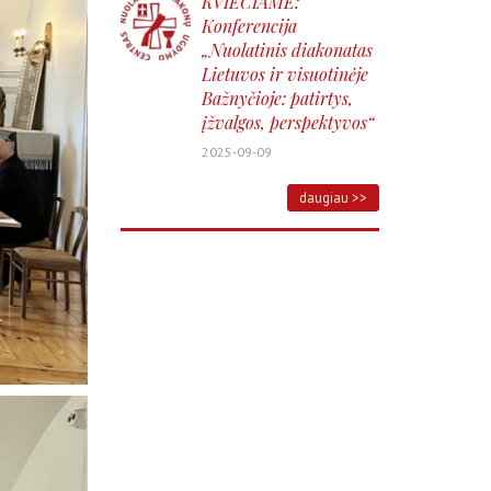
KVIEČIAME:
Konferencija
„Nuolatinis diakonatas
Lietuvos ir visuotinėje
Bažnyčioje: patirtys,
įžvalgos, perspektyvos“
2025-09-09
daugiau >>