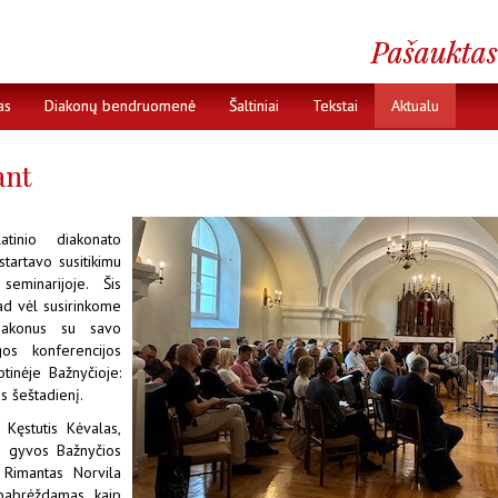
as
Diakonų bendruomenė
Šaltiniai
Tekstai
Aktualu
ant
tinio diakonato
startavo susitikimu
minarijoje. Šis
kad vėl susirinkome
diakonus su savo
os konferencijos
otinėje Bažnyčioje:
os šeštadienį.
Kęstutis Kėvalas,
p gyvos Bažnyčios
 Rimantas Norvila
 pabrėždamas, kaip