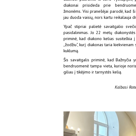
diakonai prisideda prie bendruome
žmonėms. Visi pranešėjai parodė, kad ši
jau duoda vaisių, nors kartu reikalauja dr
Ypač stipriai palietė savaitgalio sv
pasidalinimas. Jo 22 metų diakonystės p
priminė, kad diakono kelias susitelkia 
„žodžiu“, kurį diakonas taria kiekvienam 
kuklumą.
Šis savaitgalis priminė, kad Bažnyčia y
bendruomenė tampa vieta, kurioje norisi b
giliau į tikėjimo ir tarnystės kelią.
Kalbasi Rot