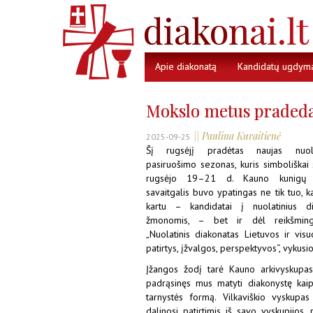
Apie diakonatą
Kandidatų ugdym
Mokslo metus praded
|| Paulina Kuraitienė
2025-09-25
Šį rugsėjį pradėtas naujas nuola
pasiruošimo sezonas, kuris simboliškai 
rugsėjo 19–21 d. Kauno kunigų se
savaitgalis buvo ypatingas ne tik tuo, 
kartu – kandidatai į nuolatinius 
žmonomis, – bet ir dėl reikšming
„Nuolatinis diakonatas Lietuvos ir visu
patirtys, įžvalgos, perspektyvos“, vykusi
Įžangos žodį tarė Kauno arkivyskupas 
padrąsinęs mus matyti diakonystę kai
tarnystės formą. Vilkaviškio vyskupas
dalinosi patirtimis iš savo vyskupijos,