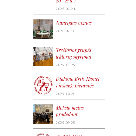
20–21 d.)
2026-02-24
Nuncijaus vizitas
2026-02-10
Trečiosios grupės
lektorių skyrimai
2025-11-25
Diakono Erik Thouet
viešnagė Lietuvoje
2025-10-20
Mokslo metus
pradedant
2025-09-25