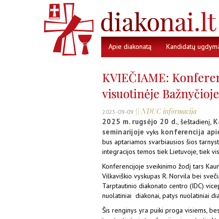
Apie diakonatą
Kandidatų ugdym
KVIEČIAME: Konferenci
visuotinėje Bažnyčioje
|| NDUC informacija
2025-09-09
2025 m. rugsėjo 20 d.
K
, šeštadienį,
seminarijoje
konferencija api
vyks
bus aptariamos svarbiausios šios tarnys
integracijos temos tiek Lietuvoje, tiek vi
Konferencijoje sveikinimo žodį tars Kaun
Vilkaviškio vyskupas R. Norvila bei sveč
Tarptautinio diakonato centro (IDC) vic
nuolatiniai diakonai, patys nuolatiniai di
Šis renginys yra puiki proga visiems, bes