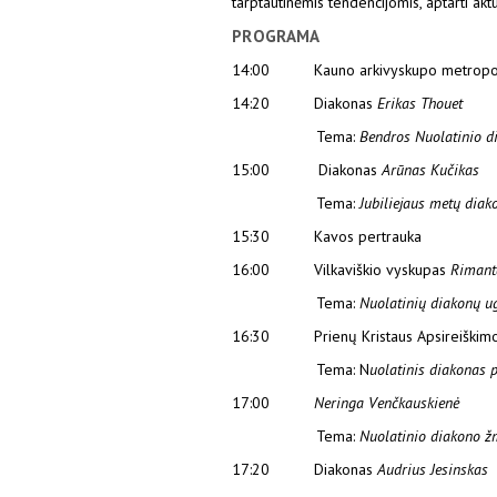
tarptautinėmis tendencijomis, aptarti aktu
PROGRAMA
14:00 Kauno arkivyskupo metropo
14:20 Diakonas
Erikas Thouet
Tema:
Bendros Nuolatinio di
15:00 Diakonas
Arūnas Kučikas
Tema:
Jubiliejaus metų diak
15:30 Kavos pertrauka
16:00 Vilkaviškio vyskupas
Rimant
Tema:
Nuolatinių diakonų ug
16:30 Prienų Kristaus Apsireiškimo
Tema: N
uolatinis diakonas p
17:00
Neringa Venčkauskienė
Tema:
Nuolatinio diakono ž
17:20 Diakonas
Audrius Jesinskas