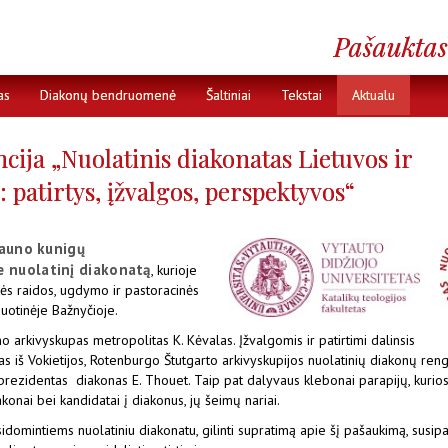
as
Diakonų bendruomenė
Šaltiniai
Tekstai
Aktualu
ja „Nuolatinis diakonatas Lietuvos ir
: patirtys, įžvalgos, perspektyvos“
auno kunigų
e nuolatinį diakonatą
, kurioje
tės raidos, ugdymo ir pastoracinės
suotinėje Bažnyčioje.
o arkivyskupas metropolitas K. Kėvalas. Įžvalgomis ir patirtimi dalinsis
ias iš Vokietijos, Rotenburgo Štutgarto arkivyskupijos nuolatinių diakonų re
eprezidentas diakonas E. Thouet. Taip pat dalyvaus klebonai parapijų, kurio
akonai bei kandidatai į diakonus, jų šeimų nariai.
idomintiems nuolatiniu diakonatu, gilinti supratimą apie šį pašaukimą, susipa