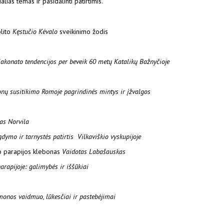
alias temas ir pasidalinti patirtimis.
lito
Kęstučio Kėvalo
sveikinimo žodis
akonato tendencijos per beveik 60 metų Katalikų Bažnyčioje
onų susitikimo Romoje pagrindinės mintys ir įžvalgos
as Norvila
dymo ir tarnystės patirtis Vilkaviškio vyskupijoje
 parapijos klebonas
Vaidotas Labašauskas
arapijoje: galimybės ir iššūkiai
monos vaidmuo, lūkesčiai ir pastebėjimai