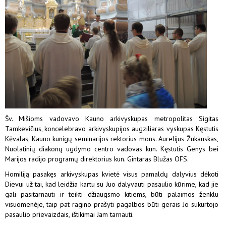
Šv. Mišioms vadovavo Kauno arkivyskupas metropolitas Sigitas
Tamkevičius, koncelebravo arkivyskupijos augziliaras vyskupas Kęstutis
Kėvalas, Kauno kunigų seminarijos rektorius mons. Aurelijus Žukauskas,
Nuolatinių diakonų ugdymo centro vadovas kun. Kęstutis Genys bei
Marijos radijo programų direktorius kun. Gintaras Blužas OFS.
Homiliją pasakęs arkivyskupas kvietė visus pamaldų dalyvius dėkoti
Dievui už tai, kad leidžia kartu su Juo dalyvauti pasaulio kūrime, kad jie
gali pasitarnauti ir teikti džiaugsmo kitiems, būti palaimos ženklu
visuomenėje, taip pat ragino prašyti pagalbos būti gerais Jo sukurtojo
pasaulio prievaizdais, ištikimai Jam tarnauti.