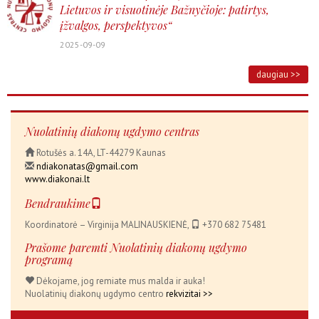
Lietuvos ir visuotinėje Bažnyčioje: patirtys,
įžvalgos, perspektyvos“
2025-09-09
daugiau >>
Nuolatinių diakonų ugdymo centras
Rotušės a. 14A, LT-44279 Kaunas
ndiakonatas@gmail.com
www.diakonai.lt
Bendraukime
Koordinatorė – Virginija MALINAUSKIENĖ,
+370 682 75481
Prašome paremti Nuolatinių diakonų ugdymo
programą
Dėkojame, jog remiate mus malda ir auka!
Nuolatinių diakonų ugdymo centro
rekvizitai >>