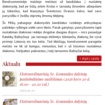
Bendruomeninėje maldoje melstasi už kandidatus į nuolatinę
diakonystę, kad jie būtų artimi Kristui ir tarnautų žmonėms atliepdami
jų lūkesčius, kad klausytųsi Šventosios Dvasios balso, kad savo
pavyzdžiu ir žodžiu stiprintų žmonių tikėjimą.
Šv. Mišių pabaigoje diakonystės kandidatus sveikinęs arkivyskupas
palinkėjo ryžtingai siekti savo tikslo. Pasak ganytojo, pasiryžusiems tapti
nuolatiniais diakonais reikėjo dvigubai daugiau drąsos – nors pasaulyje
Katalikų Bažnyčioje jau tarnauja dešimtys tūkstančių diakonų, šie vyrai
pirmieji Lietuvoj eis tuo keliu. Tad tikinčiųjų bendruomenė paraginta
melstis ne tik už kunigus, vienuolius, bet ir už būsimus nuolatinius
diakonus, Viešpaties pakviestus į tokį tarnavimo Bažnyčiai kelią.
< atgal į sąrašą
Aktualu
Ekstraordinarinių Šv. Komunijos dalytojų
pasitobulinimo susitikimas (2026 kovo 20 d.
18.00– 20.30 val.)
2026-02-24
Ekstraordinarinių Šv. Komunijos dalytojų