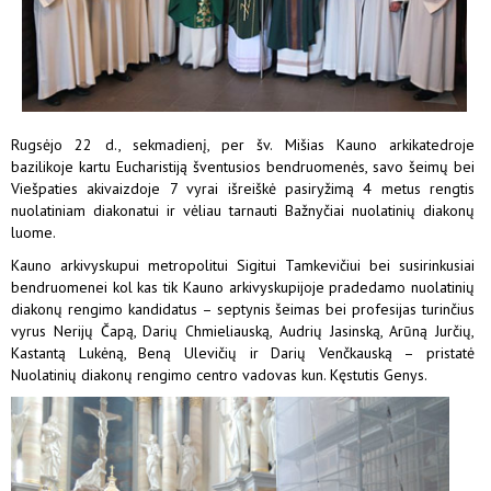
Rugsėjo 22 d., sekmadienį, per šv. Mišias Kauno arkikatedroje
bazilikoje kartu Eucharistiją šventusios bendruomenės, savo šeimų bei
Viešpaties akivaizdoje 7 vyrai išreiškė pasiryžimą 4 metus rengtis
nuolatiniam diakonatui ir vėliau tarnauti Bažnyčiai nuolatinių diakonų
luome.
Kauno arkivyskupui metropolitui Sigitui Tamkevičiui bei susirinkusiai
bendruomenei kol kas tik Kauno arkivyskupijoje pradedamo nuolatinių
diakonų rengimo kandidatus – septynis šeimas bei profesijas turinčius
vyrus Nerijų Čapą, Darių Chmieliauską, Audrių Jasinską, Arūną Jurčių,
Kastantą Lukėną, Beną Ulevičių ir Darių Venčkauską – pristatė
Nuolatinių diakonų rengimo centro vadovas kun. Kęstutis Genys.