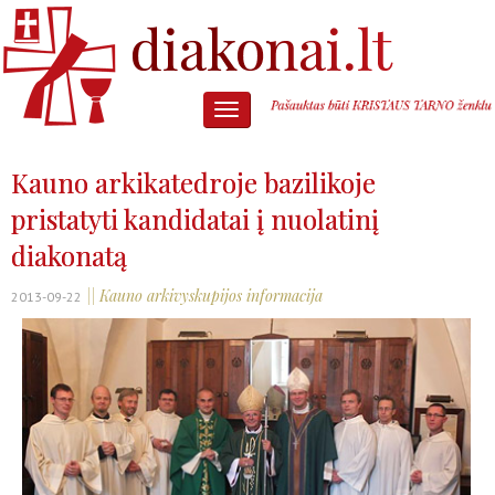
Kauno arkikatedroje bazilikoje
pristatyti kandidatai į nuolatinį
diakonatą
|| Kauno arkivyskupijos informacija
2013-09-22