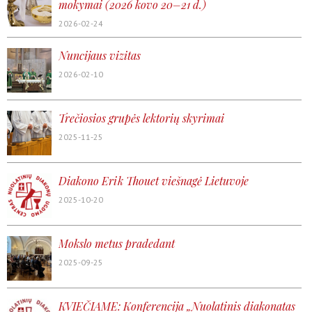
mokymai (2026 kovo 20–21 d.)
2026-02-24
Nuncijaus vizitas
2026-02-10
Trečiosios grupės lektorių skyrimai
2025-11-25
Diakono Erik Thouet viešnagė Lietuvoje
2025-10-20
Mokslo metus pradedant
2025-09-25
KVIEČIAME: Konferencija „Nuolatinis diakonatas