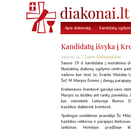
Apie diakonatą
Kandidatų ugdym
Kandidatų išvyka į Kr
|| Laura Malinauskienė
2020-01-26
Sausio 19 d. kandidatai į nuolatinius 
Nuolatinių diakonų ugdymo centro past
vadovu kun. teol. lic. Evaldu Vitulskiu
Švč. M. Marijos Ėmimo į dangų parapijoj
Krekenavos šventovė garsėja savo steb
Marijos su kūdikiu ant rankų paveikslu. J
kas vienintelė Lietuvoje Romos Di
bazilikos dukterinė šventovė.
Ypatingas susitikimas prasidėjo Šv. Miši
bazilikos rektorius ir parapijos klebonas
Jankūnas. Homilijos pradžioje k