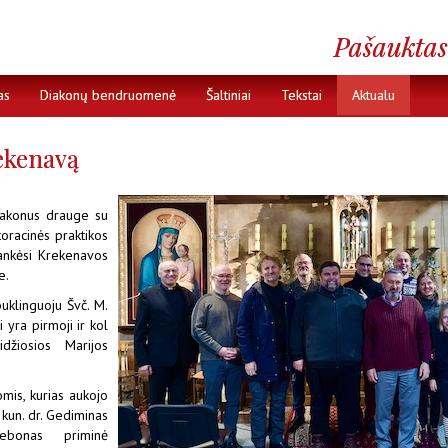
as
Diakonų bendruomenė
Šaltiniai
Tekstai
Aktualu
ekenavą
diakonus drauge su
oracinės praktikos
 lankėsi Krekenavos
e.
uklinguoju Švč. M.
i yra pirmoji ir kol
džiosios Marijos
omis, kurias aukojo
 kun. dr. Gediminas
lebonas priminė