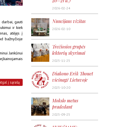
20–21 d.)
2026-02-24
Nuncijaus vizitas
 darbai, gauti
ukimui ir kiek
2026-02-10
nas, atėjęs į
kad bažnyčioje
Trečiosios grupės
lektorių skyrimai
minui Jankūnui
 neįkainojamais
2025-11-25
Diakono Erik Thouet
viešnagė Lietuvoje
atgal į sąrašą
2025-10-20
Mokslo metus
pradedant
2025-09-25