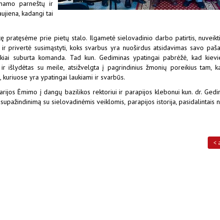
 namo parneštų ir
ujiena, kadangi tai
 pratęsėme prie pietų stalo. Ilgametė sielovadinio darbo patirtis, nuveikti
ų ir privertė susimąstyti, koks svarbus yra nuoširdus atsidavimas savo paša
ikiai suburta komanda. Tad kun. Gediminas ypatingai pabrėžė, kad kievie
s ir išlydėtas su meile, atsižvelgta į pagrindinius žmonių poreikius tam, 
kuriuose yra ypatingai laukiami ir svarbūs.
jos Ėmimo į dangų bazilikos rektoriui ir parapijos klebonui kun. dr. Gedi
, supažindinimą su sielovadinėmis veiklomis, parapijos istorija, pasidalintais
< 