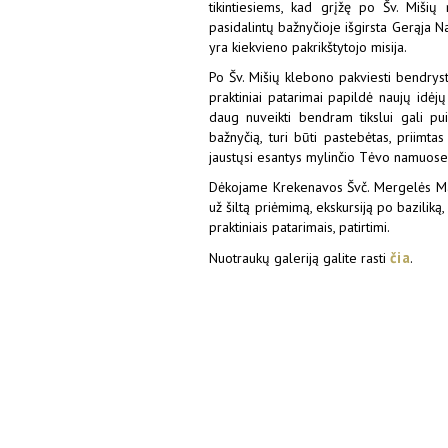
tikintiesiems, kad grįžę po Šv. Mišių
pasidalintų bažnyčioje išgirsta Gerąja Na
yra kiekvieno pakrikštytojo misija.
Po Šv. Mišių klebono pakviesti bendrystę
praktiniai patarimai papildė naujų idėj
daug nuveikti bendram tikslui gali pu
bažnyčią, turi būti pastebėtas, priimta
jaustųsi esantys mylinčio Tėvo namuose, 
Dėkojame Krekenavos Švč. Mergelės Mari
už šiltą priėmimą, ekskursiją po baziliką
praktiniais patarimais, patirtimi.
čia
Nuotraukų galeriją galite rasti
.