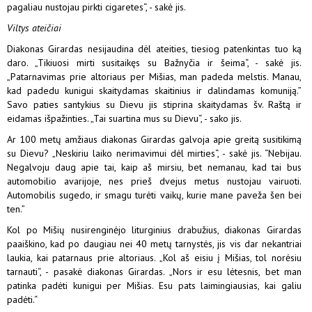
pagaliau nustojau pirkti cigaretes“, - sakė jis.
Viltys ateičiai
Diakonas Girardas nesijaudina dėl ateities, tiesiog patenkintas tuo ką
daro. „Tikiuosi mirti susitaikęs su Bažnyčia ir šeima“, - sakė jis.
„Patarnavimas prie altoriaus per Mišias, man padeda melstis. Manau,
kad padedu kunigui skaitydamas skaitinius ir dalindamas komuniją.”
Savo paties santykius su Dievu jis stiprina skaitydamas šv. Raštą ir
eidamas išpažinties. „Tai suartina mus su Dievu“, - sako jis.
Ar 100 metų amžiaus diakonas Girardas galvoja apie greitą susitikimą
su Dievu? „Neskiriu laiko nerimavimui dėl mirties“, - sakė jis. “Nebijau.
Negalvoju daug apie tai, kaip aš mirsiu, bet nemanau, kad tai bus
automobilio avarijoje, nes prieš dvejus metus nustojau vairuoti.
Automobilis sugedo, ir smagu turėti vaikų, kurie mane paveža šen bei
ten.”
Kol po Mišių nusirenginėjo liturginius drabužius, diakonas Girardas
paaiškino, kad po daugiau nei 40 metų tarnystės, jis vis dar nekantriai
laukia, kai patarnaus prie altoriaus. „Kol aš eisiu į Mišias, tol norėsiu
tarnauti“, - pasakė diakonas Girardas. „Nors ir esu lėtesnis, bet man
patinka padėti kunigui per Mišias. Esu pats laimingiausias, kai galiu
padėti.“