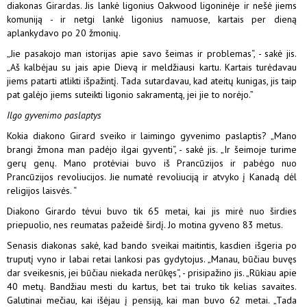
diakonas Girardas. Jis lankė ligonius Oakwood ligoninėje ir nešė jiems
komuniją - ir netgi lankė ligonius namuose, kartais per dieną
aplankydavo po 20 žmonių.
„Jie pasakojo man istorijas apie savo šeimas ir problemas“, - sakė jis.
„Aš kalbėjau su jais apie Dievą ir meldžiausi kartu. Kartais turėdavau
jiems patarti atlikti išpažintį. Tada sutardavau, kad ateitų kunigas, jis taip
pat galėjo jiems suteikti ligonio sakramentą, jei jie to norėjo.”
Ilgo gyvenimo paslaptys
Kokia diakono Girard sveiko ir laimingo gyvenimo paslaptis? „Mano
brangi žmona man padėjo ilgai gyventi“, - sakė jis. „Ir šeimoje turime
gerų genų. Mano protėviai buvo iš Prancūzijos ir pabėgo nuo
Prancūzijos revoliucijos. Jie numatė revoliuciją ir atvyko į Kanadą dėl
religijos laisvės. “
Diakono Girardo tėvui buvo tik 65 metai, kai jis mirė nuo širdies
priepuolio, nes reumatas pažeidė širdį. Jo motina gyveno 83 metus.
Senasis diakonas sakė, kad bando sveikai maitintis, kasdien išgeria po
truputį vyno ir labai retai lankosi pas gydytojus. „Manau, būčiau buvęs
dar sveikesnis, jei būčiau niekada nerūkęs“, - prisipažino jis. „Rūkiau apie
40 metų. Bandžiau mesti du kartus, bet tai truko tik kelias savaites.
Galutinai mečiau, kai išėjau į pensiją, kai man buvo 62 metai. „Tada