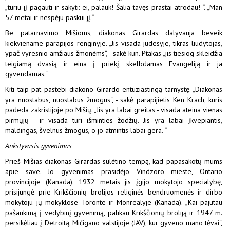
„turiu jį pagauti ir sakyti: ei, palauk! Šalia tavęs prastai atrodau! “. „Man
57 metai ir nespėju paskui jį.“
Be patarnavimo Mišioms, diakonas Girardas dalyvauja beveik
kiekviename parapijos renginyje. „Jis visada judesyje, tikras liudytojas,
ypač vyresnio amžiaus žmonėms“, - sakė kun. Ptakas „jis tiesiog skleidžia
teigiamą dvasią ir eina į priekį, skelbdamas Evangeliją ir ja
gyvendamas.“
Kiti taip pat pastebi diakono Girardo entuziastingą tarnystę. „Diakonas
yra nuostabus, nuostabus žmogus“, - sakė parapijietis Ken Krach, kuris
padeda zakristijoje po Mišių. „Jis yra labai greitas - visada ateina vienas
pirmųjų - ir visada turi išminties žodžių. Jis yra labai įkvepiantis,
maldingas, švelnus žmogus, o jo atmintis labai gera. “
Ankstyvasis gyvenimas
Prieš Mišias diakonas Girardas sulėtino tempą, kad papasakotų mums
apie save. Jo gyvenimas prasidėjo Vindzoro mieste, Ontario
provincijoje (Kanada). 1932 metais jis įgijo mokytojo specialybę,
prisijungė prie Krikščionių brolijos religinės bendruomenės ir dirbo
mokytoju jų mokyklose Toronte ir Monrealyje (Kanada). „Kai pajutau
pašaukimą į vedybinį gyvenimą, palikau Krikščionių broliją ir 1947 m.
persikėliau į Detroitą, Mičigano valstijoje (JAV), kur gyveno mano tėvai“,