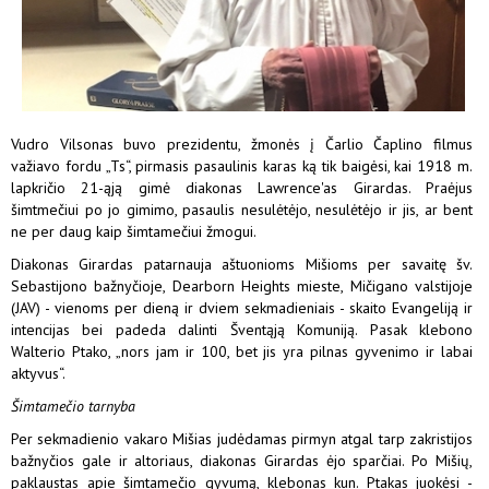
Vudro Vilsonas buvo prezidentu, žmonės į Čarlio Čaplino filmus
važiavo fordu „Ts“, pirmasis pasaulinis karas ką tik baigėsi, kai 1918 m.
lapkričio 21-ąją gimė diakonas Lawrence'as Girardas. Praėjus
šimtmečiui po jo gimimo, pasaulis nesulėtėjo, nesulėtėjo ir jis, ar bent
ne per daug kaip šimtamečiui žmogui.
Diakonas Girardas patarnauja aštuonioms Mišioms per savaitę šv.
Sebastijono bažnyčioje, Dearborn Heights mieste, Mičigano valstijoje
(JAV) - vienoms per dieną ir dviem sekmadieniais - skaito Evangeliją ir
intencijas bei padeda dalinti Šventąją Komuniją. Pasak klebono
Walterio Ptako, „nors jam ir 100, bet jis yra pilnas gyvenimo ir labai
aktyvus“.
Šimtamečio tarnyba
Per sekmadienio vakaro Mišias judėdamas pirmyn atgal tarp zakristijos
bažnyčios gale ir altoriaus, diakonas Girardas ėjo sparčiai. Po Mišių,
paklaustas apie šimtamečio gyvumą, klebonas kun. Ptakas juokėsi -