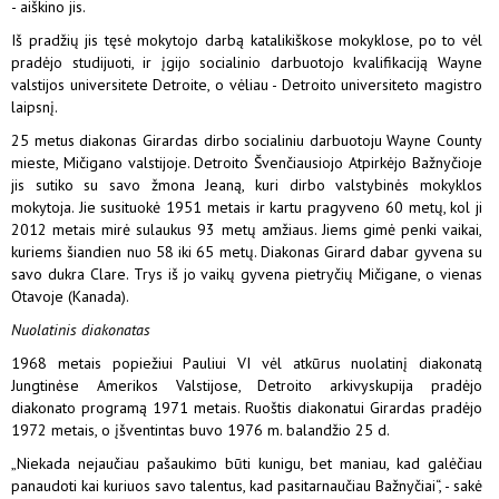
- aiškino jis.
Iš pradžių jis tęsė mokytojo darbą katalikiškose mokyklose, po to vėl
pradėjo studijuoti, ir įgijo socialinio darbuotojo kvalifikaciją Wayne
valstijos universitete Detroite, o vėliau - Detroito universiteto magistro
laipsnį.
25 metus diakonas Girardas dirbo socialiniu darbuotoju Wayne County
mieste, Mičigano valstijoje. Detroito Švenčiausiojo Atpirkėjo Bažnyčioje
jis sutiko su savo žmona Jeaną, kuri dirbo valstybinės mokyklos
mokytoja. Jie susituokė 1951 metais ir kartu pragyveno 60 metų, kol ji
2012 metais mirė sulaukus 93 metų amžiaus. Jiems gimė penki vaikai,
kuriems šiandien nuo 58 iki 65 metų. Diakonas Girard dabar gyvena su
savo dukra Clare. Trys iš jo vaikų gyvena pietryčių Mičigane, o vienas
Otavoje (Kanada).
Nuolatinis diakonatas
1968 metais popiežiui Pauliui VI vėl atkūrus nuolatinį diakonatą
Jungtinėse Amerikos Valstijose, Detroito arkivyskupija pradėjo
diakonato programą 1971 metais. Ruoštis diakonatui Girardas pradėjo
1972 metais, o įšventintas buvo 1976 m. balandžio 25 d.
„Niekada nejaučiau pašaukimo būti kunigu, bet maniau, kad galėčiau
panaudoti kai kuriuos savo talentus, kad pasitarnaučiau Bažnyčiai“, - sakė