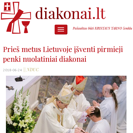
Prieš metus Lietuvoje įšventi pirmieji
penki nuolatiniai diakonai
|| NDUC
2018-06-24