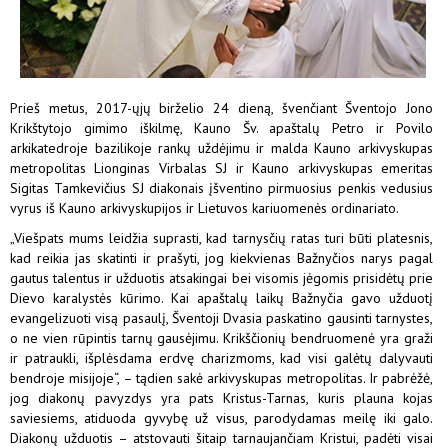
Prieš metus, 2017-ųjų birželio 24 dieną, švenčiant Šventojo Jono
Krikštytojo gimimo iškilmę, Kauno Šv. apaštalų Petro ir Povilo
arkikatedroje bazilikoje rankų uždėjimu ir malda Kauno arkivyskupas
metropolitas Lionginas Virbalas SJ ir Kauno arkivyskupas emeritas
Sigitas Tamkevičius SJ diakonais įšventino pirmuosius penkis vedusius
vyrus iš Kauno arkivyskupijos ir Lietuvos kariuomenės ordinariato.
„Viešpats mums leidžia suprasti, kad tarnysčių ratas turi būti platesnis,
kad reikia jas skatinti ir prašyti, jog kiekvienas Bažnyčios narys pagal
gautus talentus ir užduotis atsakingai bei visomis jėgomis prisidėtų prie
Dievo karalystės kūrimo. Kai apaštalų laikų Bažnyčia gavo užduotį
evangelizuoti visą pasaulį, Šventoji Dvasia paskatino gausinti tarnystes,
o ne vien rūpintis tarnų gausėjimu. Krikščionių bendruomenė yra graži
ir patraukli, išplėsdama erdvę charizmoms, kad visi galėtų dalyvauti
bendroje misijoje“, – tądien sakė arkivyskupas metropolitas. Ir pabrėžė,
jog diakonų pavyzdys yra pats Kristus-Tarnas, kuris plauna kojas
saviesiems, atiduoda gyvybę už visus, parodydamas meilę iki galo.
Diakonų užduotis – atstovauti šitaip tarnaujančiam Kristui, padėti visai