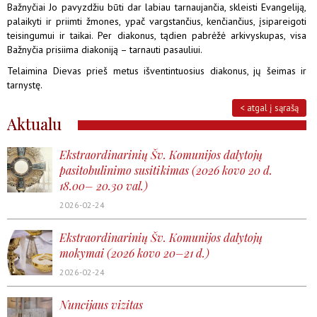
Bažnyčiai Jo pavyzdžiu būti dar labiau tarnaujančia, skleisti Evangeliją,
palaikyti ir priimti žmones, ypač vargstančius, kenčiančius, įsipareigoti
teisingumui ir taikai. Per diakonus, tądien pabrėžė arkivyskupas, visa
Bažnyčia prisiima diakoniją – tarnauti pasauliui.
Telaimina Dievas prieš metus išventintuosius diakonus, jų šeimas ir
tarnystę.
< atgal į sąrašą
Aktualu
Ekstraordinarinių Šv. Komunijos dalytojų
pasitobulinimo susitikimas (2026 kovo 20 d.
18.00– 20.30 val.)
2026-02-24
Ekstraordinarinių Šv. Komunijos dalytojų
mokymai (2026 kovo 20–21 d.)
2026-02-24
Nuncijaus vizitas