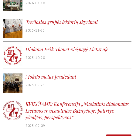
2026-02-10
Trečiosios grupės lektorių skyrimai
2025-11-25
Diakono Erik Thouet viešnagė Lietuvoje
2025-10-20
Mokslo metus pradedant
2025-09-25
KVIEČIAME: Konferencija „Nuolatinis diakonatas
Lietuvos ir visuotinėje Bažnyčioje: patirtys,
įžvalgos, perspektyvos“
2025-09-09